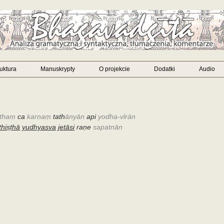
ruktura
Manuskrypty
O projekcie
Dodatki
Audio
athaṃ
ca
karṇaṃ
tath
ānyān
api
yodha-vīrān
thiṣṭhā
yudhyasva
jetāsi
raṇe
sapatnān