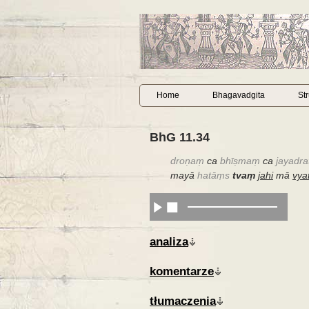
Home
Bhagavadgita
St
BhG 11.34
droṇaṃ
ca
bhīṣmaṃ
ca
jayadr
mayā
hatāṃs
tvaṃ
jahi
mā
vya
analiza
komentarze
tłumaczenia