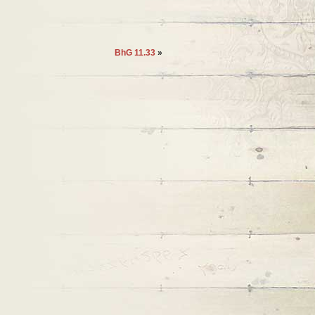
BhG 11.33
»