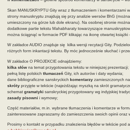
Skan MANUSKRYPTU Gity wraz z tłumaczeniem i komentarzami w j
strony manuskryptu znajdują się przy analizie wersów BhG (można 
umieszczony na górze lub dole ekranu). Na osobnej stronie można 
dodatkowe partie tekstu Mahabharaty towarzyszące manuskryptowi
można ściągnąć w formacie PDF klikając na ikonę otwartej książki – 
W zakładce AUDIO znajduje się kilka wersji recytacji Gity. Podziel
różnych form inkantacji tekstu. By móc jednocześnie słuchać i prz
W zakładce O PROJEKCIE odnajdziemy:
kilka słów
na temat przygotowania tekstu w niniejszej prezentacji;
pełną listę polskich
tłumaczeń
Gity, ich autorów i daty wydania;
dane bibliograficzne sanskryckich
komentarzy
zamieszczonych na s
skróty
przyjęte w tekście (najeżdżając myszką na skrót gramatyczn
schemat
gramatyki
sanskryckiej przygotowany wg indyjskiej tradyc
zasady pisowni
i wymowy;
Część materiałów, m.in. wybrane tłumaczenia i komentarze w f
zainteresowane zapraszamy do zamieszczenia swoich opinii oraz
Prosimy o kontakt w przypadku znalezienia błędów w tekście pod a