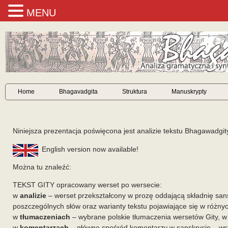
MENU
Home
Bhagavadgita
Struktura
Manuskrypty
Niniejsza prezentacja poświęcona jest analizie tekstu Bhagawadgity
English version now available!
Można tu znaleźć:
TEKST GITY opracowany werset po wersecie:
w
analizie
– werset przekształcony w prozę oddającą składnię san
poszczególnych słów oraz warianty tekstu pojawiające się w różn
w
tłumaczeniach
– wybrane polskie tłumaczenia wersetów Gity, w 
w
komentarzach
– główne spośród komentarzy w sanskrycie – wstę