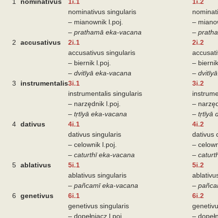
1
nominativus
1i.1
1i.2
nominativus singularis
nominati
– mianownik l.poj.
– mianow
–
prathamā eka-vacana
–
prath
2
accusativus
2i.1
2i.2
accusativus singularis
accusati
– biernik l.poj.
– bierni
–
dvitīyā eka-vacana
–
dvitīy
3
instrumentalis
3i.1
3i.2
instrumentalis singularis
instrume
– narzędnik l.poj.
– narzęd
–
tṛtīyā eka-vacana
–
tṛtīyā
4
dativus
4i.1
4i.2
dativus singularis
dativus 
– celownik l.poj.
– celown
–
caturthī eka-vacana
–
caturt
5
ablativus
5i.1
5i.2
ablativus singularis
ablativu
–
pañcamī eka-vacana
–
pañca
6
genetivus
6i.1
6i.2
genetivus singularis
genetivu
– dopełniacz l.poj.
– dopełn