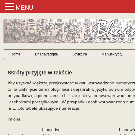
MENU
Home
Bhagavadgita
Struktura
Manuskrypty
Skróty przyjęte w tekście
Aby uzyskać większą przejrzystość tekstu wprowadzono numeryczne
to na uniknięcie terminologii łacińskiej (brak w języku polskim od
przypadków), a jednocześnie bliższe jest systemowi wprowadzone
liczebnikami porządkowymi. W przypadku osób wprowadzono numer
nr 1. Oto tabele ukazujące numerację:
Imiona:
l. pojedyn.
l. podwó