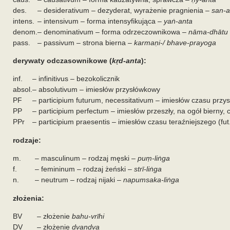
des.
– desiderativum – dezyderat, wyrażenie pragnienia –
san-a
intens.
– intensivum – forma intensyfikująca –
yaṅ-anta
denom.
– denominativum – forma odrzeczownikowa –
nāma-dhātu
pass.
– passivum – strona bierna –
karmaṇi-/ bhave-prayoga
derywaty odczasownikowe (
kṛd-anta
):
inf.
– infinitivus – bezokolicznik
absol.
– absolutivum – imiesłów przysłówkowy
PF
– participium futurum, necessitativum – imiesłów czasu przy
PP
– participium perfectum – imiesłów przeszły, na ogół bierny,
PPr
– participium praesentis – imiesłów czasu teraźniejszego (fut
rodzaje:
m.
– masculinum – rodzaj męski –
puṃ-liṅga
f.
– femininum – rodzaj żeński –
strī-liṅga
n.
– neutrum – rodzaj nijaki –
napumsaka-liṅga
złożenia:
BV
– złożenie
bahu-vrīhi
DV
– złożenie
dvandva