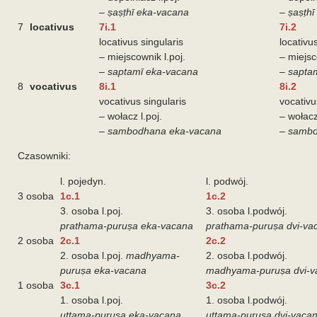
–
ṣaṣṭhī eka-vacana
–
ṣaṣṭhī
7
locativus
7i.1
7i.2
locativus singularis
locativu
– miejscownik l.poj.
– miejsc
–
saptamī eka-vacana
–
saptam
8
vocativus
8i.1
8i.2
vocativus singularis
vocativu
– wołacz l.poj.
– wołacz
–
sambodhana eka-vacana
–
sambo
Czasowniki:
l. pojedyn.
l. podwój.
3 osoba
1c.1
1c.2
3. osoba l.poj.
3. osoba l.podwój.
prathama-puruṣa eka-vacana
prathama-puruṣa dvi-va
2 osoba
2c.1
2c.2
2. osoba l.poj.
madhyama-
2. osoba l.podwój.
puruṣa eka-vacana
madhyama-puruṣa dvi-v
1 osoba
3c.1
3c.2
1. osoba l.poj.
1. osoba l.podwój.
uttama-puruṣa eka-vacana
uttama-puruṣa dvi-vaca