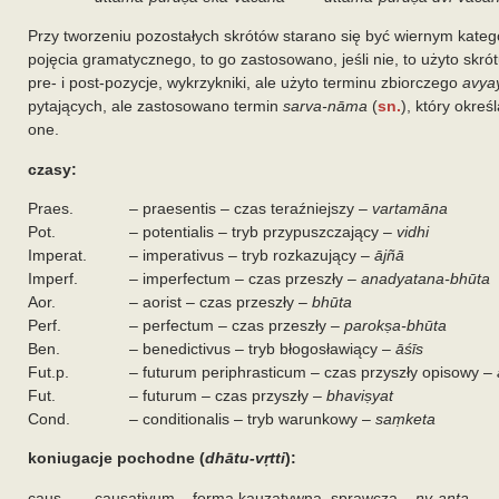
Przy tworzeniu pozostałych skrótów starano się być wiernym katego
pojęcia gramatycznego, to go zastosowano, jeśli nie, to użyto skrót
pre- i post-pozycje, wykrzykniki, ale użyto terminu zbiorczego
avya
pytających, ale zastosowano termin
sarva-nāma
(
sn.
), który okre
one.
czasy:
Praes.
– praesentis – czas teraźniejszy –
vartamāna
Pot.
– potentialis – tryb przypuszczający –
vidhi
Imperat.
– imperativus – tryb rozkazujący –
ājñā
Imperf.
– imperfectum – czas przeszły –
anadyatana-bhūta
Aor.
– aorist – czas przeszły –
bhūta
Perf.
– perfectum – czas przeszły
– parokṣa-bhūta
Ben.
– benedictivus – tryb błogosławiący –
āśīs
Fut.p.
– futurum periphrasticum – czas przyszły opisowy –
Fut.
– futurum – czas przyszły –
bhaviṣyat
Cond.
– conditionalis – tryb warunkowy –
saṃketa
koniugacje pochodne (
dhātu-vṛtti
):
caus.
– causativum – forma kauzatywna, sprawcza –
ṇy-anta