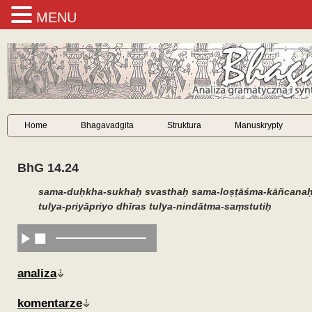
MENU
Home
Bhagavadgita
Struktura
Manuskrypty
BhG 14.24
sama-duḥkha-sukhaḥ
svasthaḥ
sama-loṣṭāśma-kāñcana
tulya-priyāpriyo dhīras tulya-nindātma-saṃstutiḥ
analiza
komentarze