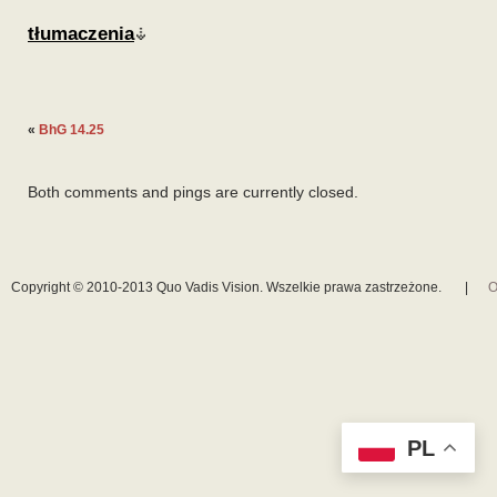
tłumaczenia
«
BhG 14.25
Both comments and pings are currently closed.
Copyright © 2010-2013 Quo Vadis Vision. Wszelkie prawa zastrzeżone.
|
O
PL