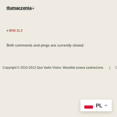
tłumaczenia
«
BhG 11.3
Both comments and pings are currently closed.
Copyright © 2010-2013 Quo Vadis Vision. Wszelkie prawa zastrzeżone.
|
O
PL