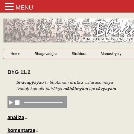
MENU
Home
Bhagavadgita
Struktura
Manuskrypty
BhG 11.2
bhavāpyayau
hi bhūtānāṃ
śrutau
vistaraśo mayā
tvattaḥ kamala-patrākṣa
māhātmyam
api c
āvyayam
analiza
komentarze