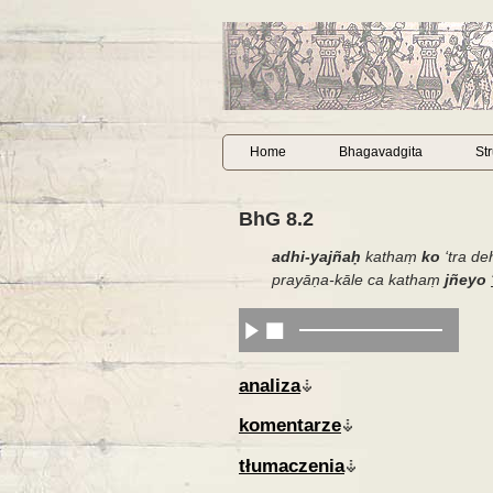
Home
Bhagavadgita
St
BhG 8.2
adhi-yajñaḥ
kathaṃ
ko
‘
tra d
prayāṇa-kāle ca kathaṃ
jñeyo
analiza
komentarze
tłumaczenia