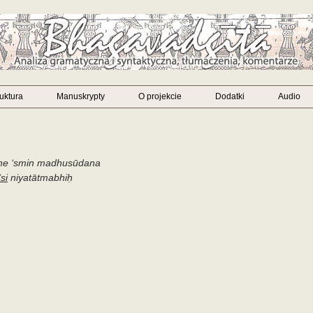
ruktura
Manuskrypty
O projekcie
Dodatki
Audio
ehe
‘
smin madhusūdana
‘
si
niyatātmabhiḥ