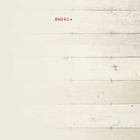
BhG 8.1
»