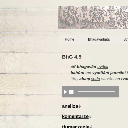
Home
Bhagavadgita
St
BhG 4.5
śrī-bhagavān
uvāca
bahūni
me
vyatītāni janmāni
t
tāny
ahaṃ
veda
sarvāṇi
na
tv
analiza
komentarze
tłumaczenia