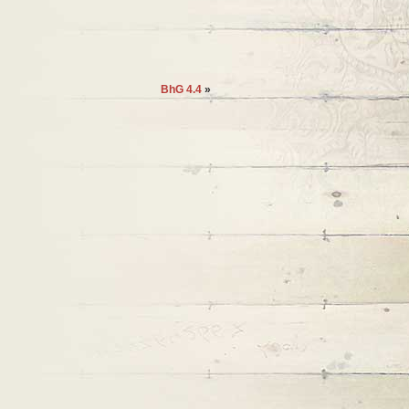
BhG 4.4
»