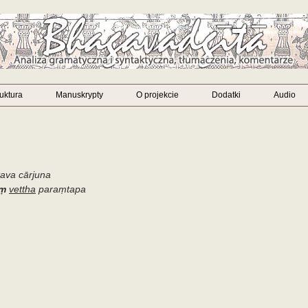
ruktura
Manuskrypty
O projekcie
Dodatki
Audio
ava cārjuna
aṃ
vettha
paraṃtapa