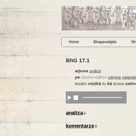
Home
Bhagavadgita
St
BhG 17.1
arjuna
uvāca
ye
śāstra-vidhim
utsṛjya
yajante
teṣāṃ
niṣṭhā
tu
kā
kṛṣṇa
satt
analiza
komentarze