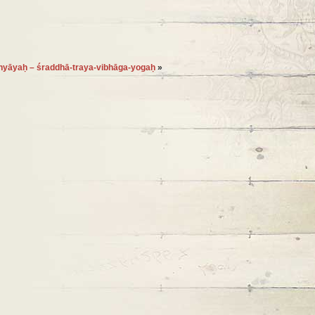
dhyāyaḥ – śraddhā-traya-vibhāga-yogaḥ
»