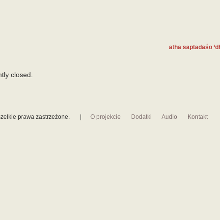
atha saptadaśo ‘
tly closed.
zelkie prawa zastrzeżone.
|
O projekcie
Dodatki
Audio
Kontakt