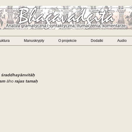
ruktura
Manuskrypty
O projekcie
Dodatki
Audio
śraddhayānvitāḥ
vam
āho
rajas tamaḥ